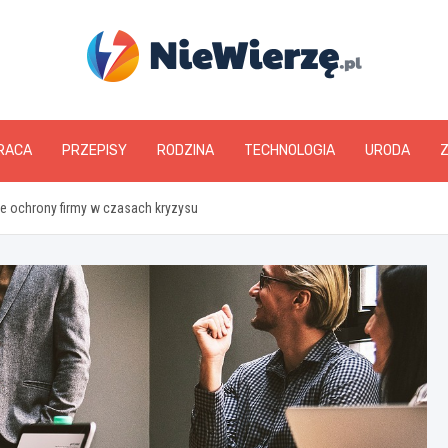
niewierze.pl
RACA
PRZEPISY
RODZINA
TECHNOLOGIA
URODA
e ochrony firmy w czasach kryzysu