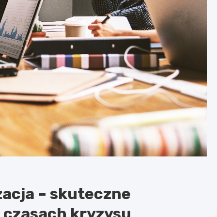
acja – skuteczne
w czasach kryzysu