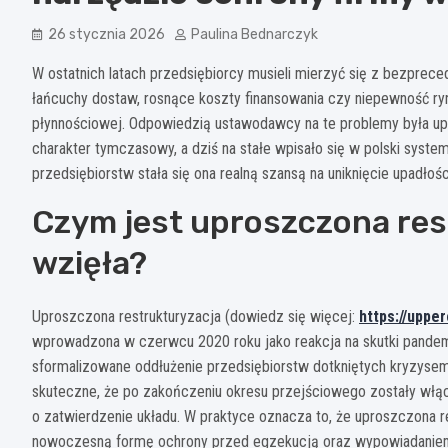
26 stycznia 2026
Paulina Bednarczyk
W ostatnich latach przedsiębiorcy musieli mierzyć się z bezpr
łańcuchy dostaw, rosnące koszty finansowania czy niepewność rynk
płynnościowej. Odpowiedzią ustawodawcy na te problemy była up
charakter tymczasowy, a dziś na stałe wpisało się w polski syste
przedsiębiorstw stała się ona realną szansą na uniknięcie upadłośc
Czym jest uproszczona rest
wzięła?
Uproszczona restrukturyzacja (dowiedz się więcej:
https://uppe
wprowadzona w czerwcu 2020 roku jako reakcja na skutki pandemi
sformalizowane oddłużenie przedsiębiorstw dotkniętych kryzyse
skuteczne, że po zakończeniu okresu przejściowego zostały włą
o zatwierdzenie układu. W praktyce oznacza to, że uproszczona re
nowoczesną formę ochrony przed egzekucją oraz wypowiadanie