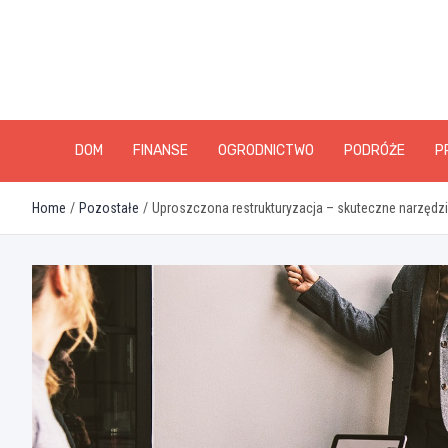
Skip
to
content
DOM
FINANSE
OGRODNICTWO
PODRÓŻE
P
Home
Pozostałe
Uproszczona restrukturyzacja – skuteczne narzędzi