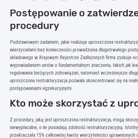
Postępowanie o zatwierdzeni
procedury
Podstawowym zadaniem, jakie realizuje uproszczona restrukturyza
wierzycielami bez konieczności prowadzenia długotrwałego postę
układowego w Krajowym Rejestrze Zadłużonych firma zyskuje o
wypowiadaniem umów o fundamentalnym znaczeniu, takich jak lea
regulowania bieżących zobowiązań, natomiast wcześniejsze długi 
uproszczona restrukturyzacja pozwala skoncentrować się na realne
postępowaniami egzekucyjnymi.
Kto może skorzystać z upr
Z procedury, jaką jest uproszczona restrukturyzacja, mogą skorz
niewypłacalne, o ile posiadają zdolność restrukturyzacyjną. Istot
przekraczała 15% całkowitej kwoty wierzytelności uprawnionych d