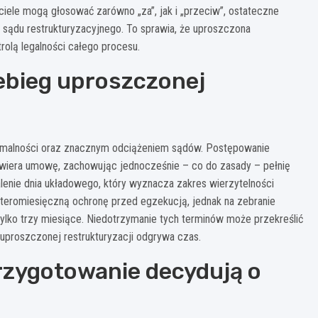
ciele mogą głosować zarówno „za”, jak i „przeciw”, ostateczne
 sądu restrukturyzacyjnego. To sprawia, że uproszczona
rolą legalności całego procesu.
zebieg uproszczonej
formalności oraz znacznym odciążeniem sądów. Postępowanie
awiera umowę, zachowując jednocześnie – co do zasady – pełnię
nie dnia układowego, który wyznacza zakres wierzytelności
teromiesięczną ochronę przed egzekucją, jednak na zebranie
tylko trzy miesiące. Niedotrzymanie tych terminów może przekreślić
w uproszczonej restrukturyzacji odgrywa czas.
rzygotowanie decydują o