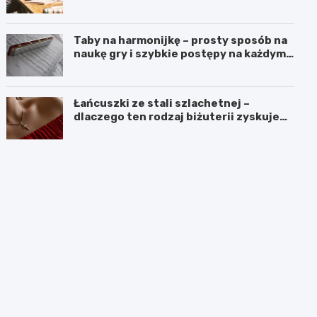
czasach kryzysu
Taby na harmonijkę – prosty sposób na
naukę gry i szybkie postępy na każdym
poziomie
Łańcuszki ze stali szlachetnej –
dlaczego ten rodzaj biżuterii zyskuje
coraz większą popularność?