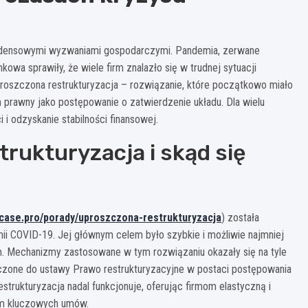
ecedensowymi wyzwaniami gospodarczymi. Pandemia, zerwane
owa sprawiły, że wiele firm znalazło się w trudnej sytuacji
roszczona restrukturyzacja – rozwiązanie, które początkowo miało
m prawny jako postępowanie o zatwierdzenie układu. Dla wielu
i i odzyskanie stabilności finansowej.
rukturyzacja i skąd się
rcase.pro/porady/uproszczona-restrukturyzacja
) została
i COVID-19. Jej głównym celem było szybkie i możliwie najmniej
m. Mechanizmy zastosowane w tym rozwiązaniu okazały się na tyle
czone do ustawy Prawo restrukturyzacyjne w postaci postępowania
strukturyzacja nadal funkcjonuje, oferując firmom elastyczną i
m kluczowych umów.