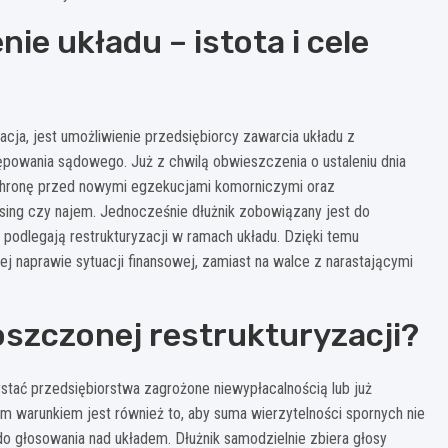
e układu – istota i cele
cja, jest umożliwienie przedsiębiorcy zawarcia układu z
powania sądowego. Już z chwilą obwieszczenia o ustaleniu dnia
chronę przed nowymi egzekucjami komorniczymi oraz
sing czy najem. Jednocześnie dłużnik zobowiązany jest do
podlegają restrukturyzacji w ramach układu. Dzięki temu
j naprawie sytuacji finansowej, zamiast na walce z narastającymi
oszczonej restrukturyzacji?
ystać przedsiębiorstwa zagrożone niewypłacalnością lub już
nym warunkiem jest również to, aby suma wierzytelności spornych nie
o głosowania nad układem. Dłużnik samodzielnie zbiera głosy