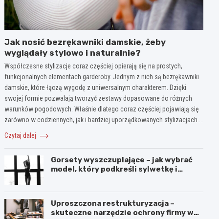
Jak nosić bezrękawniki damskie, żeby
wyglądały stylowo i naturalnie?
Współczesne stylizacje coraz częściej opierają się na prostych,
funkcjonalnych elementach garderoby. Jednym z nich są bezrękawniki
damskie, które łączą wygodę z uniwersalnym charakterem. Dzięki
swojej formie pozwalają tworzyć zestawy dopasowane do różnych
warunków pogodowych. Właśnie dlatego coraz częściej pojawiają się
zarówno w codziennych, jak i bardziej uporządkowanych stylizacjach.…
Czytaj dalej
Gorsety wyszczuplające – jak wybrać
model, który podkreśli sylwetkę i
zapewni komfort noszenia?
Uproszczona restrukturyzacja –
skuteczne narzędzie ochrony firmy w