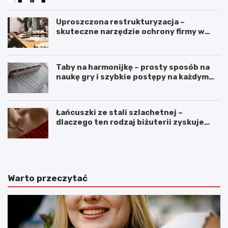
Uproszczona restrukturyzacja –
skuteczne narzędzie ochrony firmy w
czasach kryzysu
Taby na harmonijkę – prosty sposób na
naukę gry i szybkie postępy na każdym
poziomie
Łańcuszki ze stali szlachetnej –
dlaczego ten rodzaj biżuterii zyskuje
coraz większą popularność?
Warto przeczytać