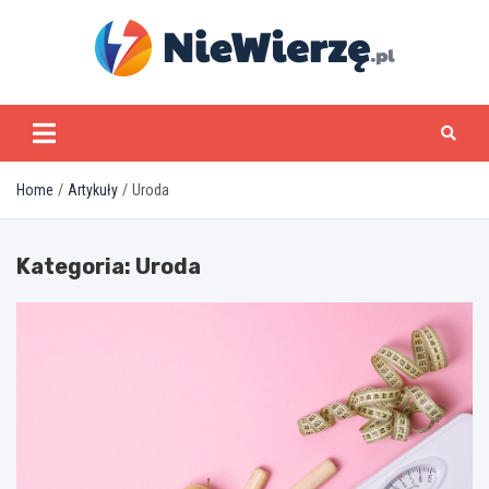
Skip
to
content
niewierze.pl
Home
Artykuły
Uroda
Kategoria:
Uroda