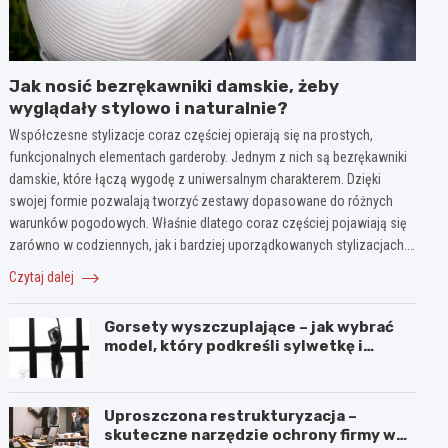
Jak nosić bezrękawniki damskie, żeby
wyglądały stylowo i naturalnie?
Współczesne stylizacje coraz częściej opierają się na prostych,
funkcjonalnych elementach garderoby. Jednym z nich są bezrękawniki
damskie, które łączą wygodę z uniwersalnym charakterem. Dzięki
swojej formie pozwalają tworzyć zestawy dopasowane do różnych
warunków pogodowych. Właśnie dlatego coraz częściej pojawiają się
zarówno w codziennych, jak i bardziej uporządkowanych stylizacjach.…
Czytaj dalej
Gorsety wyszczuplające – jak wybrać
model, który podkreśli sylwetkę i
zapewni komfort noszenia?
Uproszczona restrukturyzacja –
skuteczne narzędzie ochrony firmy w