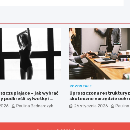
POZOSTAŁE
szczuplające – jak wybrać
Uproszczona restrukturyz
y podkreśli sylwetkę i
skuteczne narzędzie ochro
mfort noszenia?
czasach kryzysu
2026
Paulina Bednarczyk
26 stycznia 2026
Paulina