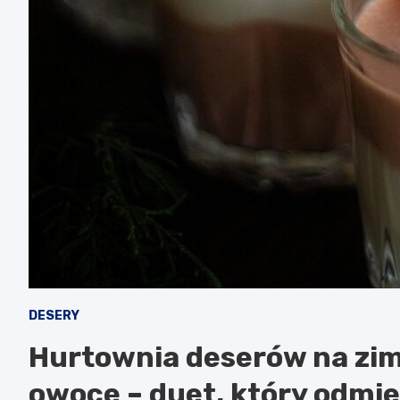
DESERY
Hurtownia deserów na zim
owoce – duet, który odmie