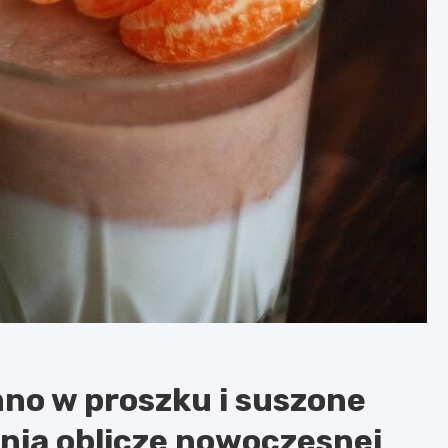
no w proszku i suszone
nia oblicze nowoczesnej