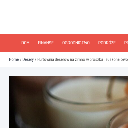
Skip
to
content
DOM
FINANSE
OGRODNICTWO
PODRÓŻE
P
Home
Desery
Hurtownia deserów na zimno w proszku i suszone owoce