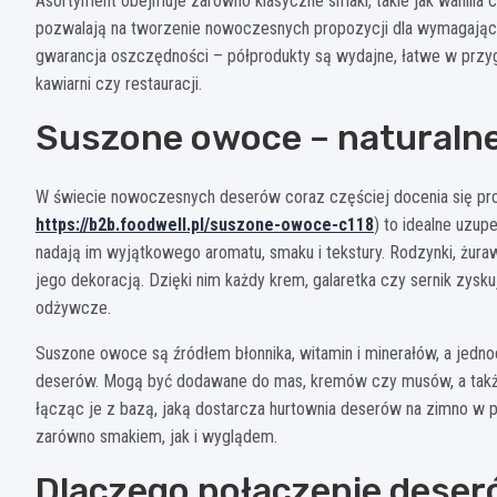
Asortyment obejmuje zarówno klasyczne smaki, takie jak wanilia 
pozwalają na tworzenie nowoczesnych propozycji dla wymagający
gwarancja oszczędności – półprodukty są wydajne, łatwe w przyg
kawiarni czy restauracji.
Suszone owoce – naturalne
W świecie nowoczesnych deserów coraz częściej docenia się pros
https://b2b.foodwell.pl/suszone-owoce-c118
) to idealne uzu
nadają im wyjątkowego aromatu, smaku i tekstury. Rodzynki, żuraw
jego dekoracją. Dzięki nim każdy krem, galaretka czy sernik zysk
odżywcze.
Suszone owoce są źródłem błonnika, witamin i minerałów, a jedn
deserów. Mogą być dodawane do mas, kremów czy musów, a także 
łącząc je z bazą, jaką dostarcza hurtownia deserów na zimno w 
zarówno smakiem, jak i wyglądem.
Dlaczego połączenie deser