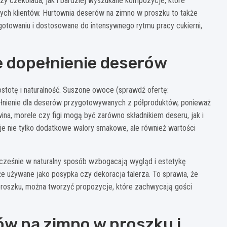
czy czekolada, jak i bardziej wyszukane kompozycje, które
ch klientów. Hurtownia deserów na zimno w proszku to także
otowaniu i dostosowane do intensywnego rytmu pracy cukierni,
 dopełnienie deserów
totę i naturalność. Suszone owoce (sprawdź ofertę:
pełnienie dla deserów przygotowywanych z półproduktów, ponieważ
ina, morele czy figi mogą być zarówno składnikiem deseru, jak i
uje nie tylko dodatkowe walory smakowe, ale również wartości
ocześnie w naturalny sposób wzbogacają wygląd i estetykę
używane jako posypka czy dekoracja talerza. To sprawia, że
proszku, można tworzyć propozycje, które zachwycają gości
ów na zimno w proszku i