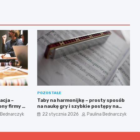
POZOSTAŁE
acja –
Taby na harmonijkę – prosty sposób
ny firmy w
na naukę gry i szybkie postępy na
każdym poziomie
 Bednarczyk
22 stycznia 2026
Paulina Bednarczyk