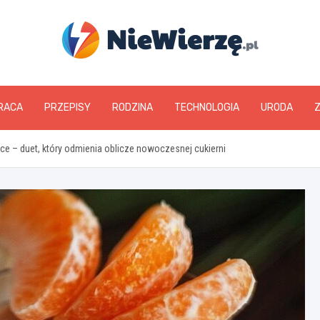
niewierze.pl
RACA
PRZEPISY
RODZINA
TECHNOLOGIA
URODA
 – duet, który odmienia oblicze nowoczesnej cukierni