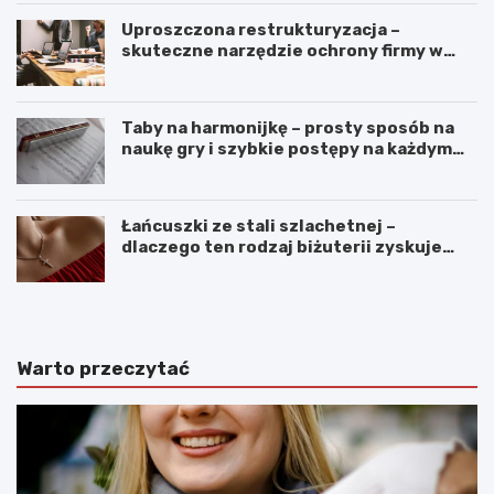
Uproszczona restrukturyzacja –
skuteczne narzędzie ochrony firmy w
czasach kryzysu
Taby na harmonijkę – prosty sposób na
naukę gry i szybkie postępy na każdym
poziomie
Łańcuszki ze stali szlachetnej –
dlaczego ten rodzaj biżuterii zyskuje
coraz większą popularność?
Warto przeczytać