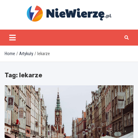
Skip
to
content
niewierze.pl
Home
Artykuły
lekarze
Tag:
lekarze