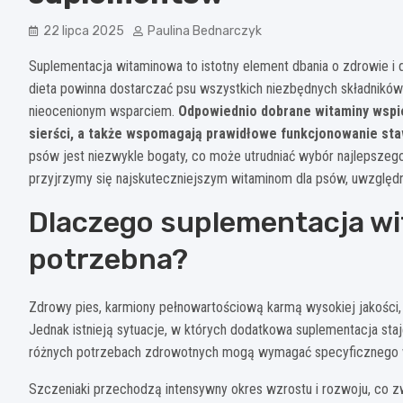
22 lipca 2025
Paulina Bednarczyk
Suplementacja witaminowa to istotny element dbania o zdrowie 
dieta powinna dostarczać psu wszystkich niezbędnych składnikó
nieocenionym wsparciem.
Odpowiednio dobrane witaminy wspie
sierści, a także wspomagają prawidłowe funkcjonowanie st
psów jest niezwykle bogaty, co może utrudniać wybór najlepsze
przyjrzymy się najskuteczniejszym witaminom dla psów, uwzględn
Dlaczego suplementacja w
potrzebna?
Zdrowy pies, karmiony pełnowartościową karmą wysokiej jakości
Jednak istnieją sytuacje, w których dodatkowa suplementacja sta
różnych potrzebach zdrowotnych mogą wymagać specyficznego 
Szczeniaki przechodzą intensywny okres wzrostu i rozwoju, co z