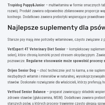
Tropidog Puppy&Junior
– multiwitamina w formie smacznych tabl
rozwój. Produkt zawiera odpowiednio zbilansowane proporcje wapni
kostnego. Dodatkowo zawiera prebiotyki wspierające prawidłow
Najlepsze suplementy dla psó
Starsze psy mają inne potrzeby witaminowe, często związane z 
VetExpert 4T Veterinary Diet Senior
– kompleksowy suplement d
selen), które chronią komórki przed stresem oksydacyjnym. Zawier
poznawcze.
Regularne stosowanie może spowolnić procesy st
Orijen Senior Dog
– choć technicznie jest to karma, a nie suple
niezbędnych witamin i minerałów w naturalnej, wysokoprzyswajalne
stawów. Doskonałe rozwiązanie dla właścicieli, którzy preferują h
Vetfood Senior Balance
– preparat zawierający składniki wspie
zdrowie stawów (glukozamina, MSM). Dodatkowo zawiera prebioty
starszych psów, u których procesy trawienne często ulegają spo