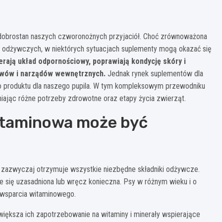
i dobrostan naszych czworonożnych przyjaciół. Choć zrównoważona
w odżywczych, w niektórych sytuacjach suplementy mogą okazać się
rają układ odpornościowy, poprawiają kondycję skóry i
awów i narządów wewnętrznych.
Jednak rynek suplementów dla
go produktu dla naszego pupila. W tym kompleksowym przewodniku
iając różne potrzeby zdrowotne oraz etapy życia zwierząt.
itaminowa może być
, zazwyczaj otrzymuje wszystkie niezbędne składniki odżywcze.
je się uzasadniona lub wręcz konieczna. Psy w różnym wieku i o
wsparcia witaminowego.
większa ich zapotrzebowanie na witaminy i minerały wspierające