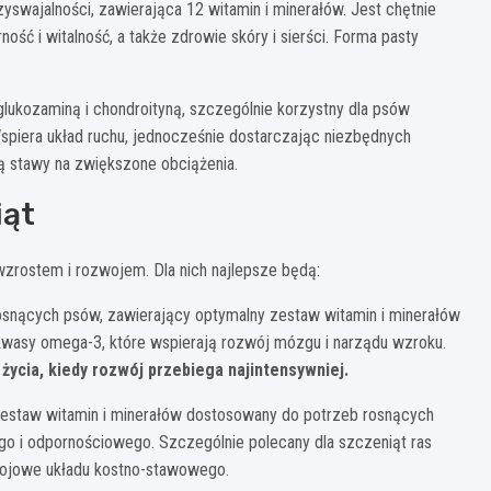
yswajalności, zawierająca 12 witamin i minerałów. Jest chętnie
ść i witalność, a także zdrowie skóry i sierści. Forma pasty
lukozaminą i chondroityną, szczególnie korzystny dla psów
piera układ ruchu, jednocześnie dostarczając niezbędnych
ją stawy na zwiększone obciążenia.
iąt
zrostem i rozwojem. Dla nich najlepsze będą:
osnących psów, zawierający optymalny zestaw witamin i minerałów
kwasy omega-3, które wspierają rozwój mózgu i narządu wzroku.
życia, kiedy rozwój przebiega najintensywniej.
zestaw witamin i minerałów dostosowany do potrzeb rosnących
o i odpornościowego. Szczególnie polecany dla szczeniąt ras
zwojowe układu kostno-stawowego.