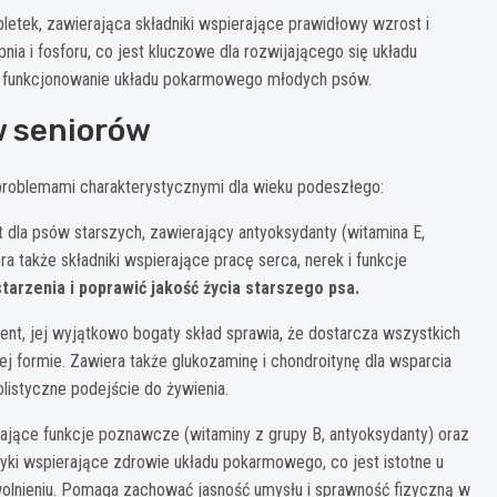
etek, zawierająca składniki wspierające prawidłowy wzrost i
a i fosforu, co jest kluczowe dla rozwijającego się układu
e funkcjonowanie układu pokarmowego młodych psów.
w seniorów
problemami charakterystycznymi dla wieku podeszłego:
la psów starszych, zawierający antyoksydanty (witamina E,
a także składniki wspierające pracę serca, nerek i funkcje
arzenia i poprawić jakość życia starszego psa.
ment, jej wyjątkowo bogaty skład sprawia, że dostarcza wszystkich
j formie. Zawiera także glukozaminę i chondroitynę dla wsparcia
olistyczne podejście do żywienia.
rające funkcje poznawcze (witaminy z grupy B, antyoksydanty) oraz
ki wspierające zdrowie układu pokarmowego, co jest istotne u
wolnieniu. Pomaga zachować jasność umysłu i sprawność fizyczną w