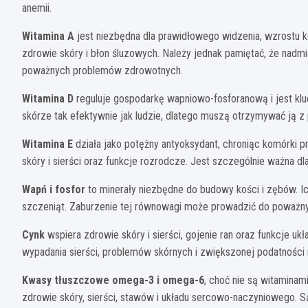
anemii.
Witamina A
jest niezbędna dla prawidłowego widzenia, wzrostu 
zdrowie skóry i błon śluzowych. Należy jednak pamiętać, że nad
poważnych problemów zdrowotnych.
Witamina D
reguluje gospodarkę wapniowo-fosforanową i jest klu
skórze tak efektywnie jak ludzie, dlatego muszą otrzymywać ją 
Witamina E
działa jako potężny antyoksydant, chroniąc komórki 
skóry i sierści oraz funkcje rozrodcze. Jest szczególnie ważna dl
Wapń i fosfor
to minerały niezbędne do budowy kości i zębów. I
szczeniąt. Zaburzenie tej równowagi może prowadzić do poważ
Cynk
wspiera zdrowie skóry i sierści, gojenie ran oraz funkcje 
wypadania sierści, problemów skórnych i zwiększonej podatności n
Kwasy tłuszczowe omega-3 i omega-6
, choć nie są witamina
zdrowie skóry, sierści, stawów i układu sercowo-naczyniowego. 