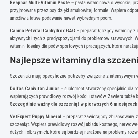
Beaphar Multi-Vitamin Paste
– pasta witaminowa o wysokiej prz
przyjmowana przez psy dzięki smakowitej formule. Wspiera odporno
umożliwia łatwe podawanie nawet wybrednym psom.
Canina Petvital Canhydrox GAG
– preparat łączący witaminy z g
aktywnych i tych z predyspozycjami do problemów stawowych. Ws
witamin. Idealny dla psów sportowych i pracujących, które naraża
Najlepsze witaminy dla szczen
Szczeniaki mają specyficzne potrzeby związane z intensywnym w
Dolfos Caniviton Junior
– suplement stworzony specjalnie dla r
wspierających prawidłowy rozwój kości i stawów. Zawiera także 
Szczególnie ważny dla szczeniąt w pierwszych 6 miesiącach 
VetExpert Puppy Mineral
– preparat zawierający zbilansowany 
szczeniąt. Wspiera prawidłowy rozwój układu kostnego, nerwoweg
dużych i olbrzymich, które są bardziej narażone na problemy ro