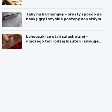
czasach kryzysu
Taby na harmonijkę – prosty sposób na
naukę gry i szybkie postępy na każdym
poziomie
Łańcuszki ze stali szlachetnej –
dlaczego ten rodzaj biżuterii zyskuje
coraz większą popularność?