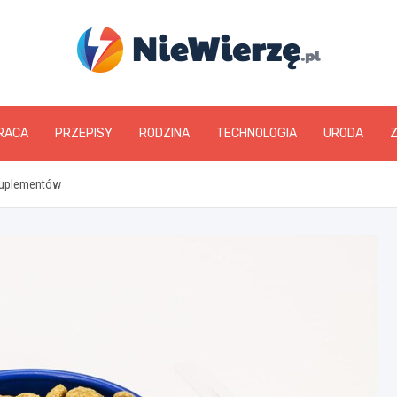
niewierze.pl
RACA
PRZEPISY
RODZINA
TECHNOLOGIA
URODA
 suplementów