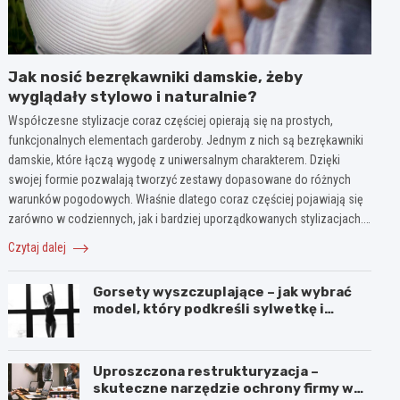
Jak nosić bezrękawniki damskie, żeby
wyglądały stylowo i naturalnie?
Współczesne stylizacje coraz częściej opierają się na prostych,
funkcjonalnych elementach garderoby. Jednym z nich są bezrękawniki
damskie, które łączą wygodę z uniwersalnym charakterem. Dzięki
swojej formie pozwalają tworzyć zestawy dopasowane do różnych
warunków pogodowych. Właśnie dlatego coraz częściej pojawiają się
zarówno w codziennych, jak i bardziej uporządkowanych stylizacjach.…
Czytaj dalej
Gorsety wyszczuplające – jak wybrać
model, który podkreśli sylwetkę i
zapewni komfort noszenia?
Uproszczona restrukturyzacja –
skuteczne narzędzie ochrony firmy w