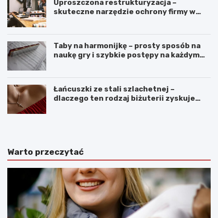
Uproszczona restrukturyzacja –
skuteczne narzędzie ochrony firmy w
czasach kryzysu
Taby na harmonijkę – prosty sposób na
naukę gry i szybkie postępy na każdym
poziomie
Łańcuszki ze stali szlachetnej –
dlaczego ten rodzaj biżuterii zyskuje
coraz większą popularność?
Warto przeczytać