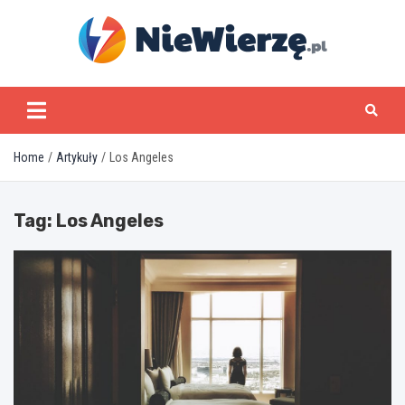
Skip
to
content
niewierze.pl
Home
Artykuły
Los Angeles
Tag:
Los Angeles