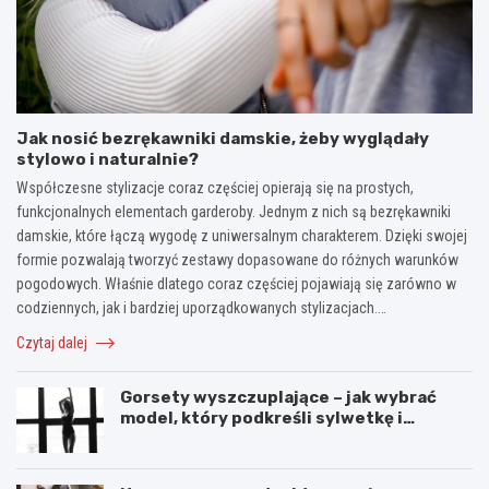
Jak nosić bezrękawniki damskie, żeby wyglądały
stylowo i naturalnie?
Współczesne stylizacje coraz częściej opierają się na prostych,
funkcjonalnych elementach garderoby. Jednym z nich są bezrękawniki
damskie, które łączą wygodę z uniwersalnym charakterem. Dzięki swojej
formie pozwalają tworzyć zestawy dopasowane do różnych warunków
pogodowych. Właśnie dlatego coraz częściej pojawiają się zarówno w
codziennych, jak i bardziej uporządkowanych stylizacjach.…
Czytaj dalej
Gorsety wyszczuplające – jak wybrać
model, który podkreśli sylwetkę i
zapewni komfort noszenia?