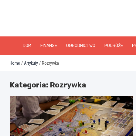
Skip
to
content
DOM
FINANSE
OGRODNICTWO
PODRÓŻE
P
Home
Artykuły
Rozrywka
Kategoria:
Rozrywka