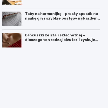
czasach kryzysu
Taby na harmonijkę – prosty sposób na
naukę gry i szybkie postępy na każdym
poziomie
Łańcuszki ze stali szlachetnej –
dlaczego ten rodzaj biżuterii zyskuje
coraz większą popularność?