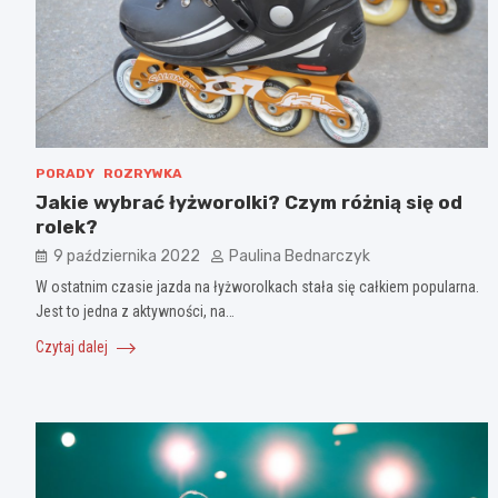
PORADY
ROZRYWKA
Jakie wybrać łyżworolki? Czym różnią się od
rolek?
9 października 2022
Paulina Bednarczyk
W ostatnim czasie jazda na łyżworolkach stała się całkiem popularna.
Jest to jedna z aktywności, na…
Czytaj dalej