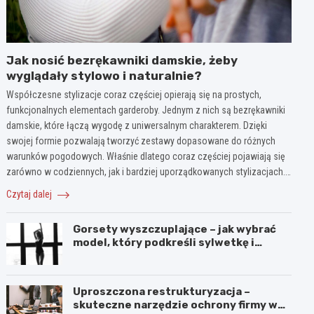
Jak nosić bezrękawniki damskie, żeby
wyglądały stylowo i naturalnie?
Współczesne stylizacje coraz częściej opierają się na prostych,
funkcjonalnych elementach garderoby. Jednym z nich są bezrękawniki
damskie, które łączą wygodę z uniwersalnym charakterem. Dzięki
swojej formie pozwalają tworzyć zestawy dopasowane do różnych
warunków pogodowych. Właśnie dlatego coraz częściej pojawiają się
zarówno w codziennych, jak i bardziej uporządkowanych stylizacjach.…
Czytaj dalej
Gorsety wyszczuplające – jak wybrać
model, który podkreśli sylwetkę i
zapewni komfort noszenia?
Uproszczona restrukturyzacja –
skuteczne narzędzie ochrony firmy w