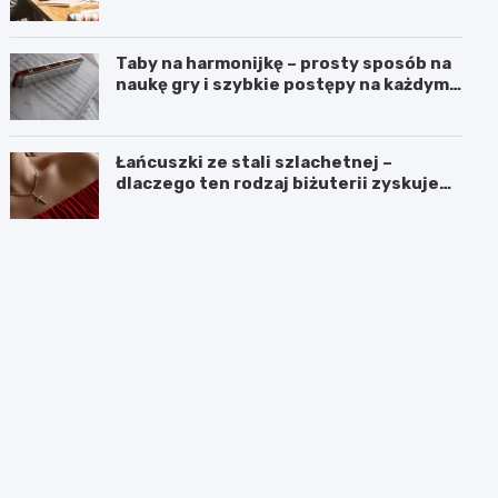
czasach kryzysu
Taby na harmonijkę – prosty sposób na
naukę gry i szybkie postępy na każdym
poziomie
Łańcuszki ze stali szlachetnej –
dlaczego ten rodzaj biżuterii zyskuje
coraz większą popularność?