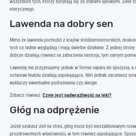
wszystkich tych, którzy borykają się ze stanami lękowymi. Ziele t
eterycznego.
Lawenda na dobry sen
Mimo że lawenda pochodzi z krajów śródziemnomorskich, doskonal
tych co ładnie wyglądają i mają świetne działanie. Z jednej stron
dobrze działają również na zaburzenia nastroju, tym samym poma
Lawendę nie przyjmujemy jednak w formie naparu do spożycia, a rac
octanowi linalolu działają uspokajająco. Nim jednak zaczniesz sma
wykluczy ewentualne podrażnienia czy alergie.
Zobacz również:
Czym jest nadwrażliwość na leki?
Głóg na odprężenie
Jeżeli szukasz ziół na stres, głóg może być nieszablonowym rozwią
prozdrowotnych właściwości, w tym również uspokajające. Spożyw