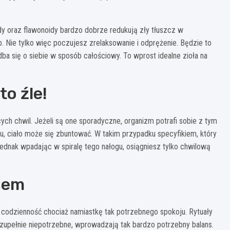
dy oraz flawonoidy bardzo dobrze redukują zły tłuszcz w
. Nie tylko więc poczujesz zrelaksowanie i odprężenie. Będzie to
dba się o siebie w sposób całościowy. To wprost idealne zioła na
to źle!
ych chwil. Jeżeli są one sporadyczne, organizm potrafi sobie z tym
u, ciało może się zbuntować. W takim przypadku specyfikiem, który
Jednak wpadając w spiralę tego nałogu, osiągniesz tylko chwilową
sem
ą codzienność chociaż namiastkę tak potrzebnego spokoju. Rytuały
ie zupełnie niepotrzebne, wprowadzają tak bardzo potrzebny balans.