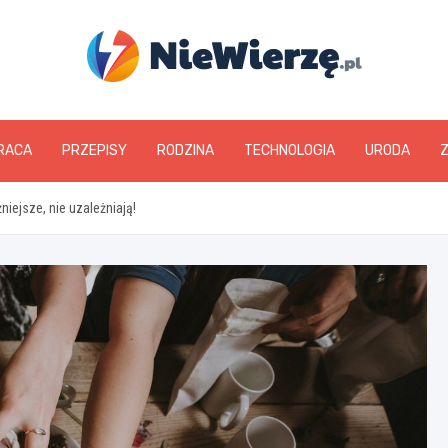
niewierze.pl
RACA
PRZEPISY
RODZINA
TECHNOLOGIA
URODA
niejsze, nie uzależniają!