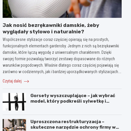
Jak nosić bezrękawniki damskie, żeby
wyglądały stylowo i naturalnie?
Współczesne stylizacje coraz częściej opierają się na prostych,
funkcjonalnych elementach garderoby. Jednym z nich są bezrękawniki
damskie, które łączą wygodę z uniwersalnym charakterem. Dzięki
swojej formie pozwalają tworzyć zestawy dopasowane do różnych
warunków pogodowych. Właśnie dlatego coraz częściej pojawiają się
zarówno w codziennych, jak i bardziej uporządkowanych stylizacjach.…
Czytaj dalej
Gorsety wyszczuplające – jak wybrać
model, który podkreśli sylwetkę i
zapewni komfort noszenia?
Uproszczona restrukturyzacja –
skuteczne narzędzie ochrony firmy w