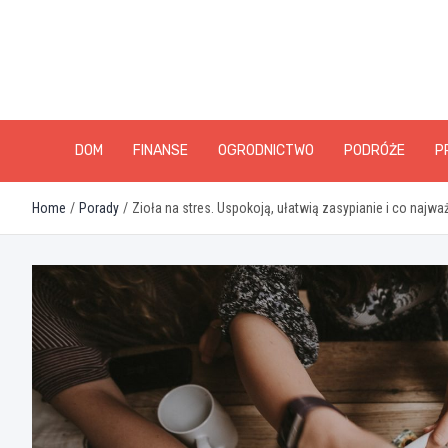
Skip
to
content
DOM
FINANSE
OGRODNICTWO
PODRÓŻE
P
Home
Porady
Zioła na stres. Uspokoją, ułatwią zasypianie i co najważ