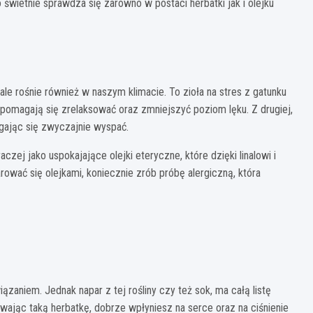
o świetnie sprawdza się zarówno w postaci herbatki jak i olejku
e rośnie również w naszym klimacie. To zioła na stres z gatunku
y pomagają się zrelaksować oraz zmniejszyć poziom lęku. Z drugiej,
gając się zwyczajnie wyspać.
zej jako uspokajające olejki eteryczne, które dzięki linalowi i
rować się olejkami, koniecznie zrób próbę alergiczną, która
zaniem. Jednak napar z tej rośliny czy też sok, ma całą listę
ając taką herbatkę, dobrze wpłyniesz na serce oraz na ciśnienie