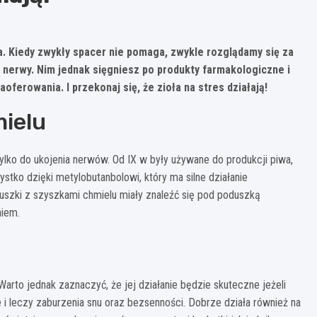
 Kiedy zwykły spacer nie pomaga, zwykle rozglądamy się za
 nerwy. Nim jednak sięgniesz po produkty farmakologiczne i
aoferowania. I przekonaj się, że zioła na stres działają!
mielu
tylko do ukojenia nerwów. Od IX w były używane do produkcji piwa,
ystko dzięki metylobutanbolowi, który ma silne działanie
uszki z szyszkami chmielu miały znaleźć się pod poduszką
niem.
. Warto jednak zaznaczyć, że jej działanie będzie skuteczne jeżeli
e i leczy zaburzenia snu oraz bezsenności. Dobrze działa również na