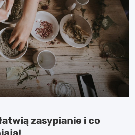
łatwią zasypianie i co
iają!